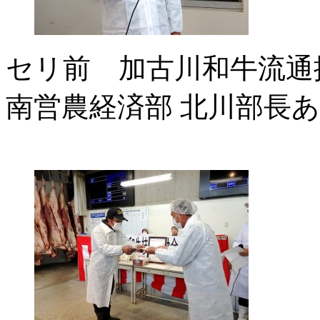
セリ前 加古川和牛流通
南営農経済部 北川部長