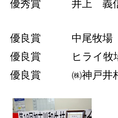
優秀賞 井上 義
優良賞 中尾牧場
優良賞 ヒライ牧
優良賞 ㈱神戸井相