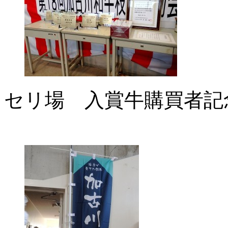
セリ場 入賞牛購買者記